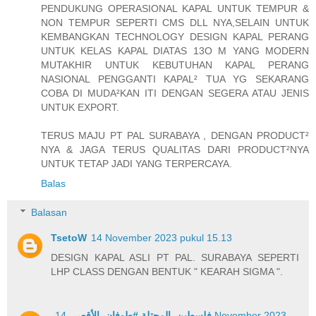
PENDUKUNG OPERASIONAL KAPAL UNTUK TEMPUR &
NON TEMPUR SEPERTI CMS DLL NYA,SELAIN UNTUK
KEMBANGKAN TECHNOLOGY DESIGN KAPAL PERANG
UNTUK KELAS KAPAL DIATAS 13O M YANG MODERN
MUTAKHIR UNTUK KEBUTUHAN KAPAL PERANG
NASIONAL PENGGANTI KAPAL² TUA YG SEKARANG
COBA DI MUDA²KAN ITI DENGAN SEGERA ATAU JENIS
UNTUK EXPORT.
TERUS MAJU PT PAL SURABAYA , DENGAN PRODUCT²
NYA & JAGA TERUS QUALITAS DARI PRODUCT²NYA
UNTUK TETAP JADI YANG TERPERCAYA.
Balas
Balasan
TsetoW
14 November 2023 pukul 15.13
DESIGN KAPAL ASLI PT PAL. SURABAYA SEPERTI
LHP CLASS DENGAN BENTUK " KEARAH SIGMA ".
14 November 2023
فلسطين_المحتلة #طوفان_الأقصى