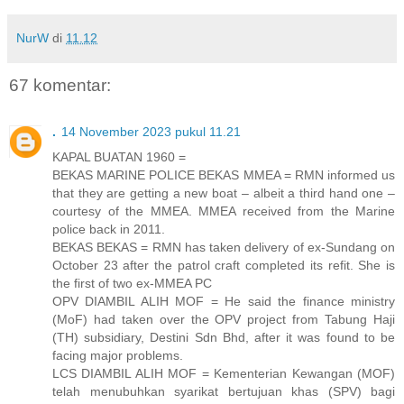
NurW
di
11.12
67 komentar:
.
14 November 2023 pukul 11.21
KAPAL BUATAN 1960 =
BEKAS MARINE POLICE BEKAS MMEA = RMN informed us
that they are getting a new boat – albeit a third hand one –
courtesy of the MMEA. MMEA received from the Marine
police back in 2011.
BEKAS BEKAS = RMN has taken delivery of ex-Sundang on
October 23 after the patrol craft completed its refit. She is
the first of two ex-MMEA PC
OPV DIAMBIL ALIH MOF = He said the finance ministry
(MoF) had taken over the OPV project from Tabung Haji
(TH) subsidiary, Destini Sdn Bhd, after it was found to be
facing major problems.
LCS DIAMBIL ALIH MOF = Kementerian Kewangan (MOF)
telah menubuhkan syarikat bertujuan khas (SPV) bagi