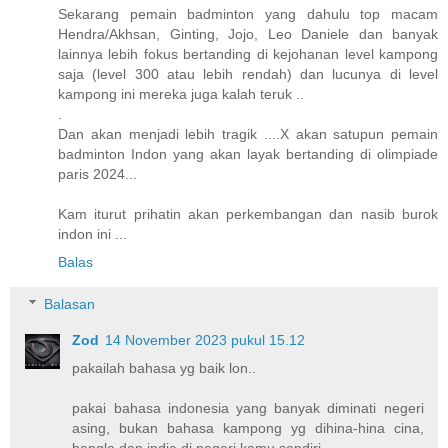
Sekarang pemain badminton yang dahulu top macam
Hendra/Akhsan, Ginting, Jojo, Leo Daniele dan banyak
lainnya lebih fokus bertanding di kejohanan level kampong
saja (level 300 atau lebih rendah) dan lucunya di level
kampong ini mereka juga kalah teruk ..
.
Dan akan menjadi lebih tragik ....X akan satupun pemain
badminton Indon yang akan layak bertanding di olimpiade
paris 2024...
Kam iturut prihatin akan perkembangan dan nasib burok
indon ini ...
Balas
Balasan
Zod
14 November 2023 pukul 15.12
pakailah bahasa yg baik lon..
pakai bahasa indonesia yang banyak diminati negeri
asing, bukan bahasa kampong yg dihina-hina cina,
bangla dan india di negeri kamu sendiri..