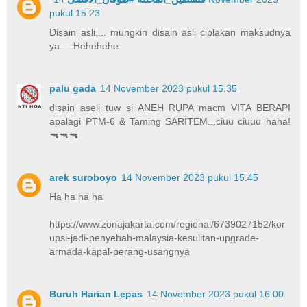
pukul 15.23
Disain asli.... mungkin disain asli ciplakan maksudnya
ya.... Hehehehe
palu gada
14 November 2023 pukul 15.35
disain aseli tuw si ANEH RUPA macm VITA BERAPI
apalagi PTM-6 & Taming SARITEM...ciuu ciuuu haha!
🔫🔫🔫
arek suroboyo
14 November 2023 pukul 15.45
Ha ha ha ha
https://www.zonajakarta.com/regional/6739027152/kor
upsi-jadi-penyebab-malaysia-kesulitan-upgrade-
armada-kapal-perang-usangnya
Buruh Harian Lepas
14 November 2023 pukul 16.00