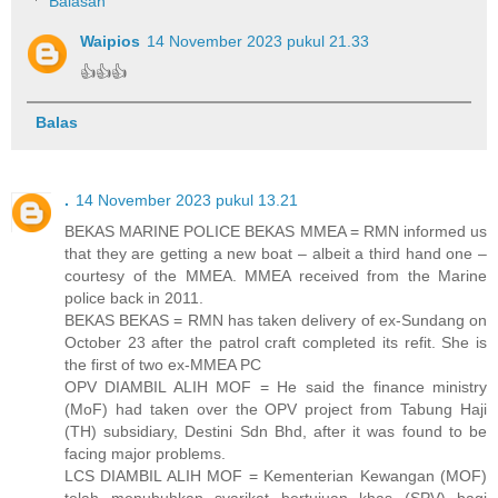
Balasan
Waipios
14 November 2023 pukul 21.33
👍👍👍
Balas
.
14 November 2023 pukul 13.21
BEKAS MARINE POLICE BEKAS MMEA = RMN informed us
that they are getting a new boat – albeit a third hand one –
courtesy of the MMEA. MMEA received from the Marine
police back in 2011.
BEKAS BEKAS = RMN has taken delivery of ex-Sundang on
October 23 after the patrol craft completed its refit. She is
the first of two ex-MMEA PC
OPV DIAMBIL ALIH MOF = He said the finance ministry
(MoF) had taken over the OPV project from Tabung Haji
(TH) subsidiary, Destini Sdn Bhd, after it was found to be
facing major problems.
LCS DIAMBIL ALIH MOF = Kementerian Kewangan (MOF)