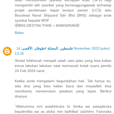
telah menubuhkan syarikat bertujuan khas (SPV) bagi
mengambil alih syarikat yang bertanggungjawab terhadap
projek pembinaan kapal tempur pesisir (LCS) iaitu
Boustead Naval Shipyard Sdn Bhd (BNS) sebagai anak
syarikat kepada MOF
🤣BNS-DESTINI-THHE = MANGKRAK🤣
Balas
14 November 2023 pukul
فلسطين_المحتلة #طوفان_الأقصى
13.26
Sholat Istikharah menjadi salah satu jalan yang bisa kalian
emua lakukan lakukan saat memasuki kotak suara pemilu
24 Feb 2024 nanti.
Ketika anda mengalami kegundahan hati. Tak hanya itu,
ada doa yang bisa kalian baca dan insyaallah bisa
membantu menemukan jawaban yang tepat. Berikut
doanya:
"Allahumma inni astakhiiruka bi 'ilmika wa astaqdiruka
biqudrotika wa as aluka min fadhlikal 'adzhiimi. Fainnaka