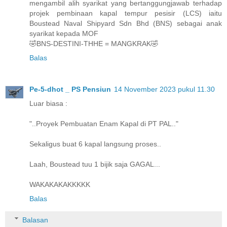
mengambil alih syarikat yang bertanggungjawab terhadap
projek pembinaan kapal tempur pesisir (LCS) iaitu
Boustead Naval Shipyard Sdn Bhd (BNS) sebagai anak
syarikat kepada MOF
🤣BNS-DESTINI-THHE = MANGKRAK🤣
Balas
Pe-5-dhot _ PS Pensiun
14 November 2023 pukul 11.30
Luar biasa :
"..Proyek Pembuatan Enam Kapal di PT PAL.."
Sekaligus buat 6 kapal langsung proses..
Laah, Boustead tuu 1 bijik saja GAGAL...
WAKAKAKAKKKKK
Balas
Balasan