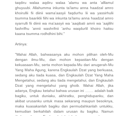
taqdiru walaa aqdiru walaa 'alamu wa anta 'alllamul
ghuyuubi. Allahumma inkunta ta'lamu anna haadzal amro
khoirullii fii diinii wama'aasyii faqdurhu lii wa yassirhulii
tsumma baariklii fiihi wa inkunta ta'lamu anna haadzal amro
syarrulli fii diinii wa ma'aasyii wa 'aaqibati amrii wa 'aajilihi
fashrifhu 'annii washrifnii 'anhu waqdurlil khoiro haitsu
kaana tsumma rodhdhini bihi."
Artinya:
"Wahai Allah, bahwasanya aku mohon pilihan oleh-Mu
dengan ilmu-Mu, dan mohon kepastian-Mu dengan
kekuasaan-Mu, serta mohon kepada-Mu dari anugerah-Mu
Yang Maha Agung, karena Engkaulah Dzat yang berkuasa,
sedang aku tiada kuasa, dan Engkaulah Dzat Yang Maha
Mengetahui, sedang aku tiada mengetahui, dan Engkaulah
Dzat yang mengetahui yang ghoib. Wahai Allah, jika
adanya, Engkau ketahui bahwa urusan ini ........ adalah baik
bagiku, untuk duniaku, akhiratku, penghidupanku, dan
akibat urusanku untuk masa sekarang maupun besoknya,
maka kuasakanlah bagiku dan permudahkanlah untukku,
kemudian berkahilah dalam urusan itu bagiku. Namun