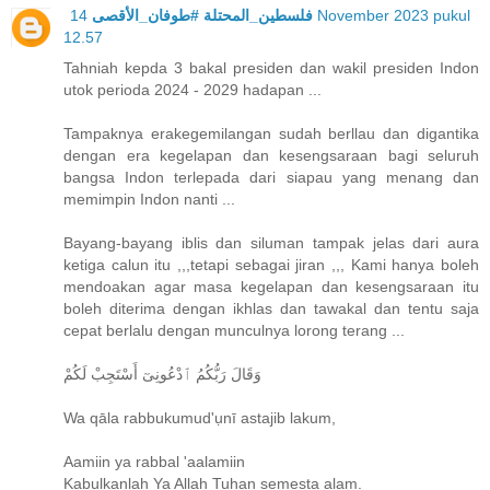
14 November 2023 pukul
فلسطين_المحتلة #طوفان_الأقصى
12.57
Tahniah kepda 3 bakal presiden dan wakil presiden Indon
utok perioda 2024 - 2029 hadapan ...
Tampaknya erakegemilangan sudah berllau dan digantika
dengan era kegelapan dan kesengsaraan bagi seluruh
bangsa Indon terlepada dari siapau yang menang dan
memimpin Indon nanti ...
Bayang-bayang iblis dan siluman tampak jelas dari aura
ketiga calun itu ,,,tetapi sebagai jiran ,,, Kami hanya boleh
mendoakan agar masa kegelapan dan kesengsaraan itu
boleh diterima dengan ikhlas dan tawakal dan tentu saja
cepat berlalu dengan munculnya lorong terang ...
وَقَالَ رَبُّكُمُ ٱدْعُونِىٓ أَسْتَجِبْ لَكُمْ
Wa qāla rabbukumud'ụnī astajib lakum,
Aamiin ya rabbal 'aalamiin
Kabulkanlah Ya Allah Tuhan semesta alam.