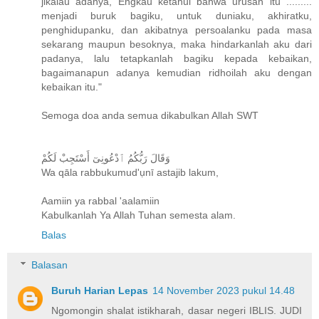
jikalau adanya, Engkau ketahui bahwa urusan itu .........
menjadi buruk bagiku, untuk duniaku, akhiratku,
penghidupanku, dan akibatnya persoalanku pada masa
sekarang maupun besoknya, maka hindarkanlah aku dari
padanya, lalu tetapkanlah bagiku kepada kebaikan,
bagaimanapun adanya kemudian ridhoilah aku dengan
kebaikan itu."
Semoga doa anda semua dikabulkan Allah SWT
وَقَالَ رَبُّكُمُ ٱدْعُونِىٓ أَسْتَجِبْ لَكُمْ
Wa qāla rabbukumud'ụnī astajib lakum,
Aamiin ya rabbal 'aalamiin
Kabulkanlah Ya Allah Tuhan semesta alam.
Balas
Balasan
Buruh Harian Lepas
14 November 2023 pukul 14.48
Ngomongin shalat istikharah, dasar negeri IBLIS. JUDI