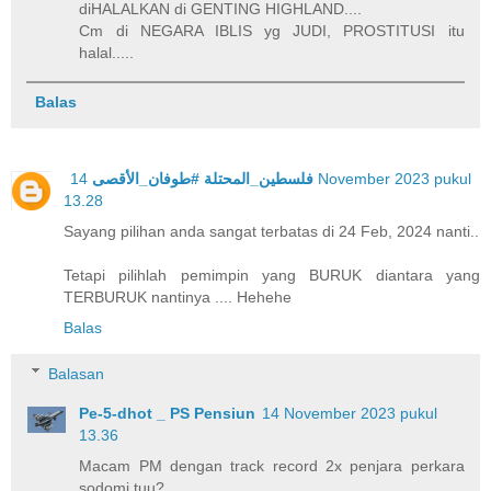
diHALALKAN di GENTING HIGHLAND....
Cm di NEGARA IBLIS yg JUDI, PROSTITUSI itu
halal.....
Balas
14 November 2023 pukul
فلسطين_المحتلة #طوفان_الأقصى
13.28
Sayang pilihan anda sangat terbatas di 24 Feb, 2024 nanti..
Tetapi pilihlah pemimpin yang BURUK diantara yang
TERBURUK nantinya .... Hehehe
Balas
Balasan
Pe-5-dhot _ PS Pensiun
14 November 2023 pukul
13.36
Macam PM dengan track record 2x penjara perkara
sodomi tuu?