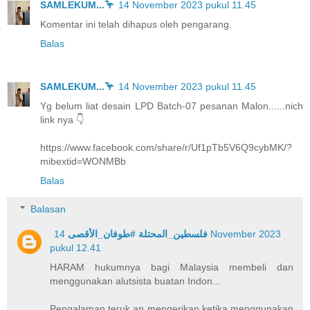
SAMLEKUM...🦩
14 November 2023 pukul 11.45
Komentar ini telah dihapus oleh pengarang.
Balas
SAMLEKUM...🦩
14 November 2023 pukul 11.45
Yg belum liat desain LPD Batch-07 pesanan Malon......nich
link nya 👇
https://www.facebook.com/share/r/Uf1pTb5V6Q9cybMK/?
mibextid=WONMBb
Balas
Balasan
14 November 2023
فلسطين_المحتلة #طوفان_الأقصى
pukul 12.41
HARAM hukumnya bagi Malaysia membeli dan
menggunakan alutsista buatan Indon...
Pengalaman teruk an mengerikan ketika menggunakan