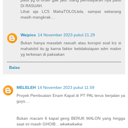
pasti yg di order gak jadi. Uang pembayaran nya pasti
Di RASUAH.
Lihat aja LCS MahaTOLOLlela, sampai sekarang
masih mangkrak....
Waipios
14 November 2023 pukul 21.29
Bukan hanya masalah rasuah atau koropsi soal lcs si
mahatolol itu jg karna faktor ketidaksiapan sdm malon
yg terkesan di paksakan
Balas
MELELEH
14 November 2023 pukul 11.59
Proyek Pembuatan Enam Kapal di PT PAL terus berjalan ya
guys....
Bukan macam 6 kapal geng BERUK MALON yang hingga
saat ini masih GHOIB... wkwkwkwkw