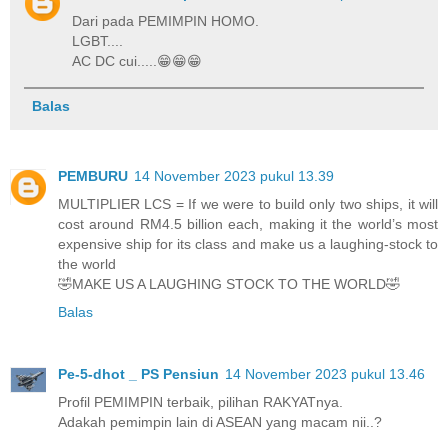
Dari pada PEMIMPIN HOMO.
LGBT....
AC DC cui.....😁😁😁
Balas
PEMBURU
14 November 2023 pukul 13.39
MULTIPLIER LCS = If we were to build only two ships, it will
cost around RM4.5 billion each, making it the world’s most
expensive ship for its class and make us a laughing-stock to
the world
🤣MAKE US A LAUGHING STOCK TO THE WORLD🤣
Balas
Pe-5-dhot _ PS Pensiun
14 November 2023 pukul 13.46
Profil PEMIMPIN terbaik, pilihan RAKYATnya.
Adakah pemimpin lain di ASEAN yang macam nii..?