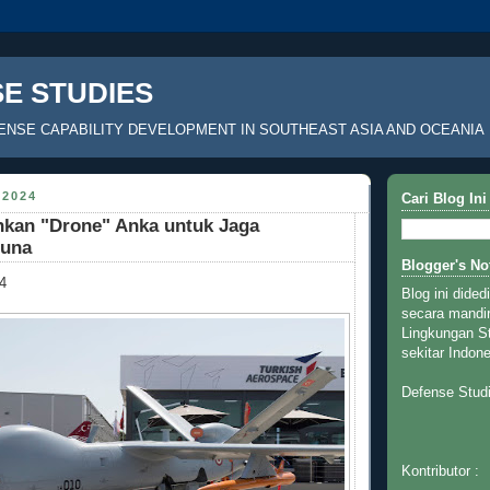
E STUDIES
ENSE CAPABILITY DEVELOPMENT IN SOUTHEAST ASIA AND OCEANIA
2024
Cari Blog Ini
hkan "Drone" Anka untuk Jaga
tuna
Blogger's No
4
Blog ini dided
secara mandir
Lingkungan St
sekitar Indon
Defense Stud
Kontributor :