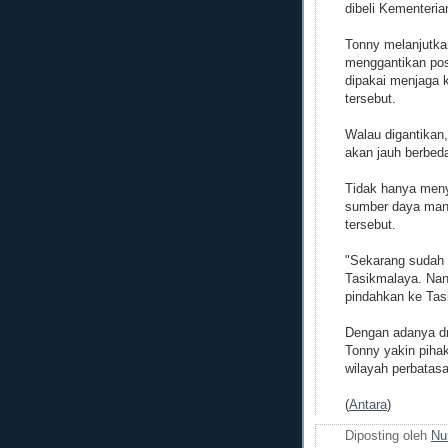
dibeli Kementeri
Tonny melanjutkan
menggantikan pos
dipakai menjaga 
tersebut.
Walau digantikan,
akan jauh berbed
Tidak hanya men
sumber daya manu
tersebut.
"Sekarang sudah 
Tasikmalaya. Nant
pindahkan ke Tasi
Dengan adanya dr
Tonny yakin pih
wilayah perbatas
(
Antara
)
Diposting oleh
Nu