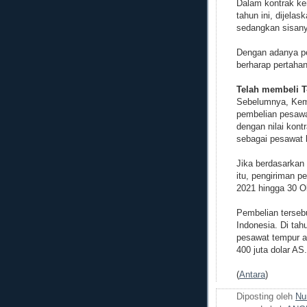
Dalam kontrak ke
tahun ini, dijela
sedangkan sisanya
Dengan adanya pe
berharap pertaha
Telah membeli T
Sebelumnya, Keme
pembelian pesawat
dengan nilai kont
sebagai pesawat 
Jika berdasarkan
itu, pengiriman 
2021 hingga 30 O
Pembelian terseb
Indonesia. Di tah
pesawat tempur as
400 juta dolar AS.
(
Antara
)
Diposting oleh
Nu