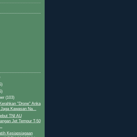
)
6)
6)
ber
(103)
Kerahkan "Drone" Anka
 Jaga Kawasan Na...
but TNI AU
angan Jet Tempur T-50
..
tih Kesiapsiagaan