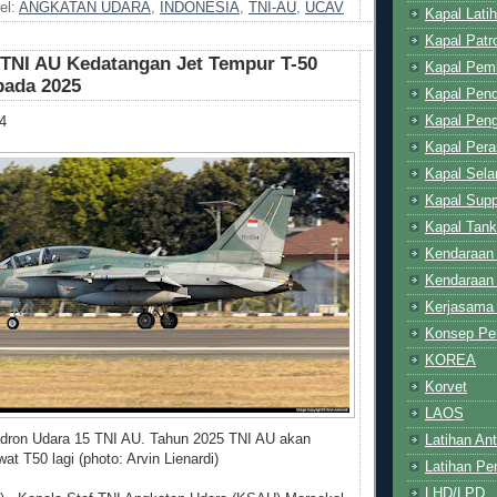
el:
ANGKATAN UDARA
,
INDONESIA
,
TNI-AU
,
UCAV
Kapal Latih
Kapal Patro
TNI AU Kedatangan Jet Tempur T-50
Kapal Pem
pada 2025
Kapal Pend
Kapal Pen
4
Kapal Pera
Kapal Sel
Kapal Supp
Kapal Tank
Kendaraan
Kendaraan
Kerjasama 
Konsep Pe
KOREA
Korvet
LAOS
dron Udara 15 TNI AU. Tahun 2025 TNI AU akan
Latihan Ant
t T50 lagi (photo: Arvin Lienardi)
Latihan Pe
LHD/LPD