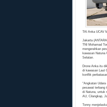
TAI Anka UCAV M
Jakarta (ANTARA)
TNI Mohamad Ton
mengerahkan pes
kawasan Natuna U
Selatan.
Drone Anka itu dik
di kawasan Laut 
konflik perbatas
"Angkatan Udara
pesawat terbang 
di Natuna, untuk
AU, Cilangkap, Ja
Tonny menjelaska