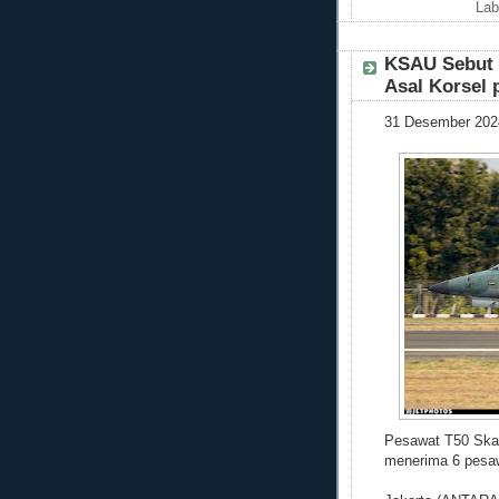
Lab
KSAU Sebut 
Asal Korsel 
31 Desember 202
Pesawat T50 Ska
menerima 6 pesawa