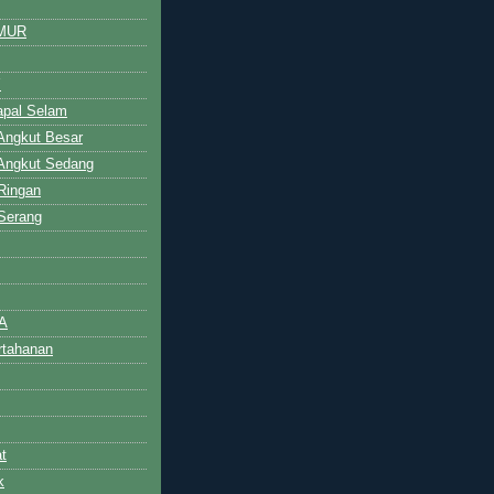
MUR
Y
Kapal Selam
 Angkut Besar
 Angkut Sedang
 Ringan
 Serang
A
ertahanan
t
k