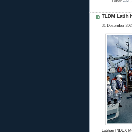
Label:
ANG
TLDM Latih 
31 Desember 202
Latihan INDEX M