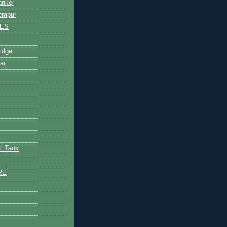
anker
empur
NES
idge
ar
ti Tank
RE