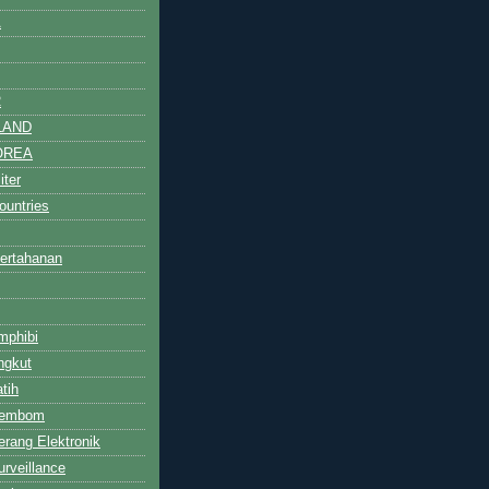
A
R
LAND
OREA
iter
untries
ertahanan
mphibi
ngkut
tih
Pembom
rang Elektronik
rveillance