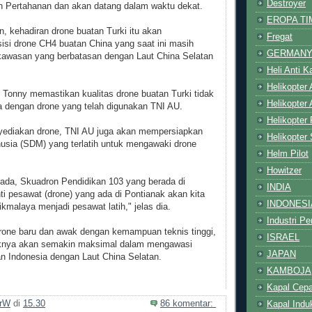
Destroyer
an Pertahanan dan akan datang dalam waktu dekat.
EROPA TI
, kehadiran drone buatan Turki itu akan
Fregat
isi drone CH4 buatan China yang saat ini masih
GERMAN
kawasan yang berbatasan dengan Laut China Selatan
Heli Anti 
Helikopter
 Tonny memastikan kualitas drone buatan Turki tidak
Helikopter
a dengan drone yang telah digunakan TNI AU.
Helikopter
yediakan drone, TNI AU juga akan mempersiapkan
Helikopter
sia (SDM) yang terlatih untuk mengawaki drone
Helm Pilot
Howitzer
ada, Skuadron Pendidikan 103 yang berada di
INDIA
i pesawat (drone) yang ada di Pontianak akan kita
INDONESI
kmalaya menjadi pesawat latih," jelas dia.
Industri P
one baru dan awak dengan kemampuan teknis tinggi,
ISRAEL
aknya akan semakin maksimal dalam mengawasi
JAPAN
an Indonesia dengan Laut China Selatan.
KAMBOJA
Kapal Cepa
rW
di
15.30
86 komentar:
Kapal Indu