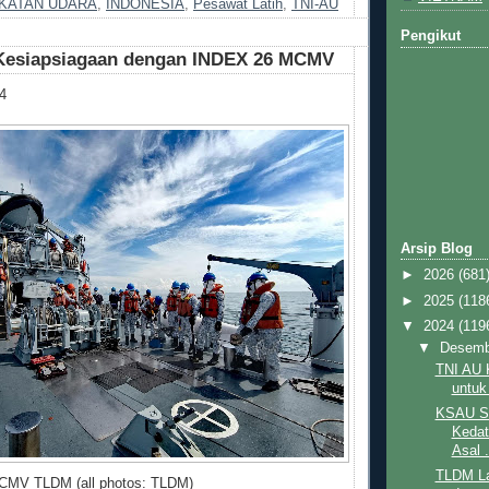
KATAN UDARA
,
INDONESIA
,
Pesawat Latih
,
TNI-AU
Pengikut
Kesiapsiagaan dengan INDEX 26 MCMV
4
Arsip Blog
►
2026
(681
►
2025
(118
▼
2024
(119
▼
Desem
TNI AU 
untuk
KSAU Se
Kedat
Asal .
TLDM La
CMV TLDM (all photos: TLDM)