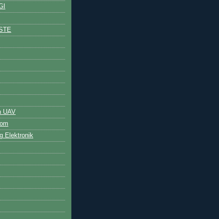
GI
STE
n UAV
bom
 Elektronik