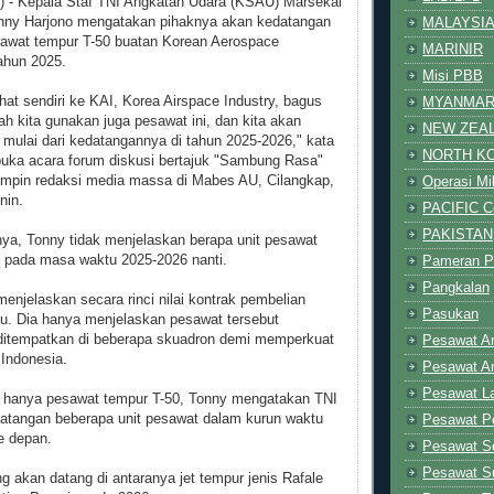
 - Kepala Staf TNI Angkatan Udara (KSAU) Marsekal
ny Harjono mengatakan pihaknya akan kedatangan
MALAYSI
sawat tempur T-50 buatan Korean Aerospace
MARINIR
tahun 2025.
Misi PBB
at sendiri ke KAI, Korea Airspace Industry, bagus
MYANMA
dah kita gunakan juga pesawat ini, dan kita akan
NEW ZEA
 mulai dari kedatangannya di tahun 2025-2026," kata
NORTH K
ka acara forum diskusi bertajuk "Sambung Rasa"
mpin redaksi media massa di Mabes AU, Cilangkap,
Operasi Mil
nin.
PACIFIC Co
PAKISTAN
a, Tonny tidak menjelaskan berapa unit pesawat
 pada masa waktu 2025-2026 nanti.
Pameran P
Pangkalan
menjelaskan secara rinci nilai kontrak pembelian
Pasukan
tu. Dia hanya menjelaskan pesawat tersebut
 ditempatkan di beberapa skuadron demi memperkuat
Pesawat A
 Indonesia.
Pesawat A
Pesawat La
dak hanya pesawat tempur T-50, Tonny mengatakan TNI
atangan beberapa unit pesawat dalam kurun waktu
Pesawat 
e depan.
Pesawat Se
Pesawat Su
g akan datang di antaranya jet tempur jenis Rafale