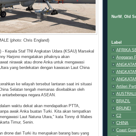
NurW
,
Old So
ALE (photo: Chris England)
Label
AFRIKA S
 - Kepala Staf TNI Angkatan Udara (KSAU) Marsekal
ny Harjono mengatakan pihaknya akan
Anggaran 
awat nirawak atau drone Anka untuk mengawasi
ANGKATA
tara yang berdekatan dengan kawasan Laut China
ANGKATA
ANGKATA
erahkan ke wilayah tersebut lantaran saat ini situasi
Artileri Pe
China Selatan tengah memanas disebabkan oleh
AUSTRALI
an antarbeberapa negara ASEAN.
BRAZIL
 dalam waktu dekat akan mendapatkan PTTA,
BRUNEI
tanpa awak Anka buatan Turki. Kita akan tempatkan
C2
 mengawasi Laut Natuna Utara," kata Tonny di Mabes
karta Timur, Senin.
CHINA
Coast Gua
n drone dari Turki itu merupakan barang baru yang