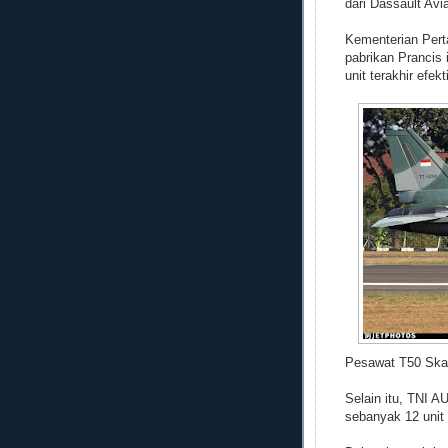
dari Dassault Avi
Kementerian Perta
pabrikan Prancis 
unit terakhir efekti
Pesawat T50 Ska
Selain itu, TNI 
sebanyak 12 unit 