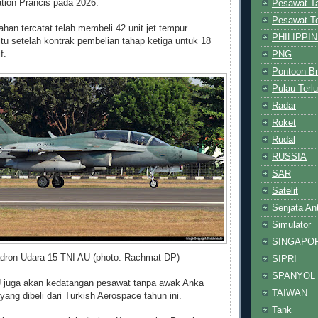
ation Prancis pada 2026.
Pesawat T
Pesawat T
han tercatat telah membeli 42 unit jet tempur
PHILIPPI
itu setelah kontrak pembelian tahap ketiga untuk 18
f.
PNG
Pontoon Br
Pulau Terlu
Radar
Roket
Rudal
RUSSIA
SAR
Satelit
Senjata An
Simulator
SINGAPO
dron Udara 15 TNI AU (photo: Rachmat DP)
SIPRI
SPANYOL
AU juga akan kedatangan pesawat tanpa awak Anka
TAIWAN
yang dibeli dari Turkish Aerospace tahun ini.
Tank