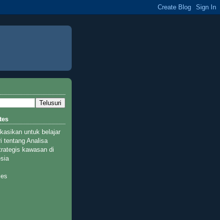
tes
ikasikan untuk belajar
i tentang Analisa
rategis kawasan di
esia
ies