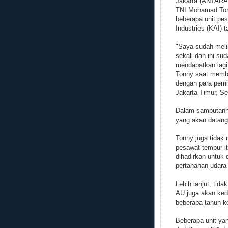
Jakarta (ANTARA)
TNI Mohamad Ton
beberapa unit pe
Industries (KAI) 
"Saya sudah melih
sekali dan ini su
mendapatkan lagi
Tonny saat membu
dengan para pemi
Jakarta Timur, Se
Dalam sambutanny
yang akan datang
Tonny juga tidak 
pesawat tempur i
dihadirkan untuk
pertahanan udara
Lebih lanjut, ti
AU juga akan ked
beberapa tahun k
Beberapa unit yan