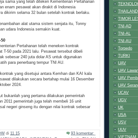
rja sama yang telah diteken Kementerian Pertahanan
TEKNOLO
skan enam pesawat akan dirakit di Indonesia
THAILAND
 dikirim selama 32 bulan setelah kontrak berlaku.
TIMOR LE
nambahan alat utama sistem senjata itu, Tonny
TNI-AD
nan udara Indonesia semakin kuat.
TNI-AL
-50
TNI-AU
nterian Pertahanan telah meneken kontrak
Torpedo
 T-50 pada 2021 lalu. Pesawat tersebut dibeli
TURKI
rak sebesar 240 juta dolar AS untuk digunakan
latih para penerbang tempur TNI AU.
UAV
UAV Lawa
 kontrak yang disetujui antara Kemhan dan KAI kala
UAV Pem
pesawat dilakukan secara bertahap mulai 16 Desember
ktober 2024.
UAV Serang
UCAV
ut bukanlah yang pertama dilakukan pemerintah
UGV
un 2011 pemerintah juga telah membeli 16 unit
al negeri ginseng itu dengan nilai kontrak sebesar
UK
USA
USV
UUV
rW
di
11.15
93 komentar:
VIETNAM