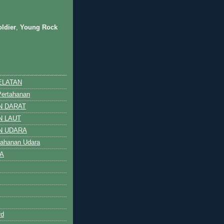
ldier
,
Young Rock
ELATAN
Pertahanan
N DARAT
N LAUT
N UDARA
rtahanan Udara
A
rd