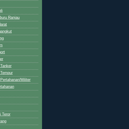
li
buru Ranjau
arat
gangkut
ng
am
ort
er
 Tanker
 Tempur
Pertahanan/Militer
rtahanan
i Teror
rang