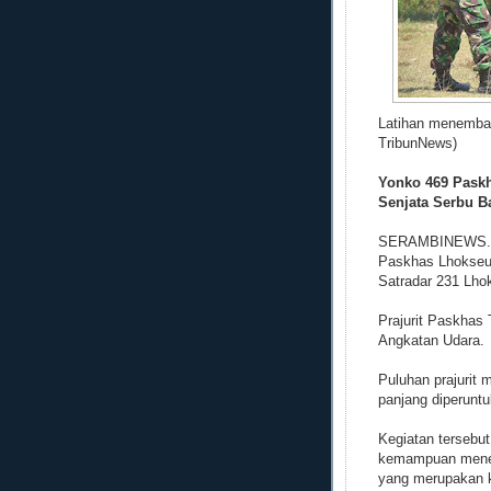
Latihan menembak
TribunNews)
Yonko 469 Pask
Senjata Serbu B
SERAMBINEWS.CO
Paskhas Lhokseum
Satradar 231 Lho
Prajurit Paskhas 
Angkatan Udara.
Puluhan prajurit
panjang diperunt
Kegiatan tersebu
kemampuan menem
yang merupakan k