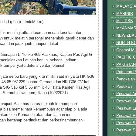
MALAYSI
MARINIR
Misi PBB
ndad (photo : IndoMetro)
MYANMA
ntuk meningkatkan keamanan dan keselamatan,
NEW ZEA
juan untuk melatih personel menembak gerak cepat dan
NORTH K
wan dari jarak jauh maupun dekat.
Operasi Mil
Senapan B Yonko 469 Paskhas, Kapten Pas Agil G
PACIFIC Co
njelaskan Latihan hari ini sebagai latihan
PAKISTAN
 tempur yaitu defensive dan ofensif.
Pameran P
njata serbu baru yang kita miliki saat ini yaitu HK G36
Pangkalan
x 45 85-031229 buatan German dan HK G36 CV kal
Pasukan
a SIG 516 kal 5,56 mm x 45,” kata Kapten Pas Agil
a Serambinews.com, Rabu (10/3/2021).
Pesawat A
Pesawat A
prajurit Paskhas harus melatih kemampuan
Pesawat La
 bisa memelihara kemampuan agar siap bila ada
rikan oleh Komando atas, dan latihan ini
Pesawat 
gan bertahap bertingkat dan berkesinambungan.
Pesawat Se
Pesawat Su