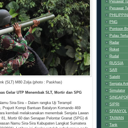
Pesawat T
Pesawat T
PHILIPPI
PNG
Pontoon Br
Pulau Terlu
Radar
Roket
Rudal
RUSSIA
SAR
Satelit
nk (SLT) M80 Zolja (photo : Paskhas)
Senjata An
Simulator
has Gelar UTP Menembak SLT, Mortir dan SPG
SINGAPO
amu Sira-Sira – Dalam rangka Uji Terampil
SIPRI
, Prajurit Kompi Bantuan Batalyon Komando 469
SPANYOL
ra kembali melaksanakan menembak Senjata Lawan
TAIWAN
r 81, Mortir 60 dan Senapan Pelontar Granat (SPG) di
awasan Namu Sira-Sira Kabupaten Langkat Sumatera
Tank