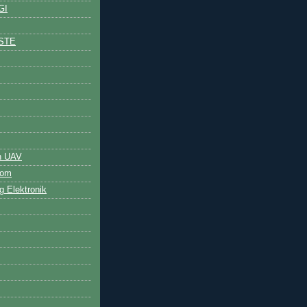
GI
STE
n UAV
bom
 Elektronik