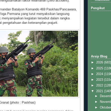
mengutamakan faktor keamanan (zero accident).
Pengikut
omandan Batalyon Komando 469 Paskhas/Pancawara,
Yoga Permana yang turut menyaksikan langsung
 menyampaikan kegiatan tersebut dalam rangka
t pengetahuan dan keterampilan prajurit.
Arsip Blog
►
2026
(683
►
2025
(118
►
2024
(119
►
2023
(115
►
2022
(128
▼
2021
(140
►
Desem
►
Novem
Granat (photo : Paskhas)
►
Oktobe