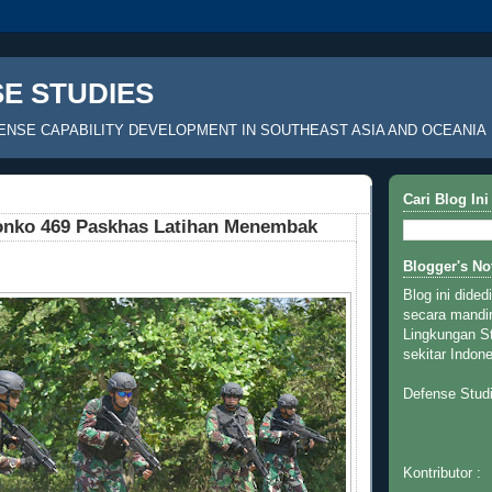
E STUDIES
ENSE CAPABILITY DEVELOPMENT IN SOUTHEAST ASIA AND OCEANIA
Cari Blog Ini
nko 469 Paskhas Latihan Menembak
Blogger's No
Blog ini dided
secara mandir
Lingkungan St
sekitar Indon
Defense Stud
Kontributor :