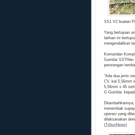
SS1 V2 buatan Pi
Yang bertujuan u
latihan ini bertu
mengendalikan la
Komandan Kompi 
Gumilar SSTHan me
perorangan tembak
“Ada dua jenis se
CV, kal 5,56mm 
5,56mm x 45 sert
G Gumilar, kepad
Ditambahkannya, 
menembak supaya
operasi yang dibe
dilaksanakan den
(
TribunNews
)