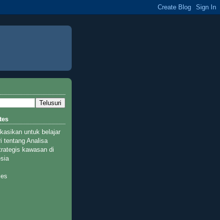
tes
ikasikan untuk belajar
i tentang Analisa
rategis kawasan di
esia
ies