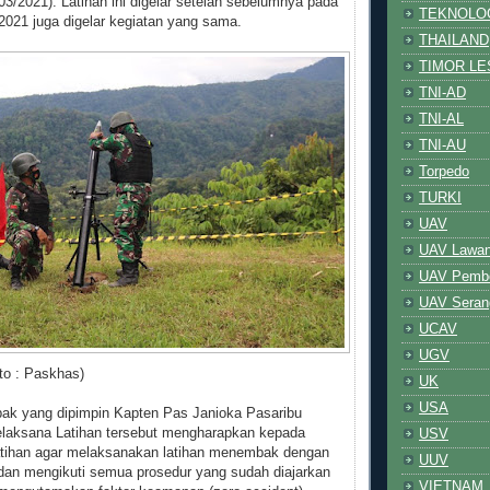
03/2021). Latihan ini digelar setelah sebelumnya pada
TEKNOLO
2021 juga digelar kegiatan yang sama.
THAILAND
TIMOR LE
TNI-AD
TNI-AL
TNI-AU
Torpedo
TURKI
UAV
UAV Lawa
UAV Pem
UAV Serang
UCAV
UGV
to : Paskhas)
UK
USA
k yang dipimpin Kapten Pas Janioka Pasaribu
elaksana Latihan tersebut mengharapkan kepada
USV
latihan agar melaksanakan latihan menembak dengan
UUV
an mengikuti semua prosedur yang sudah diajarkan
VIETNAM