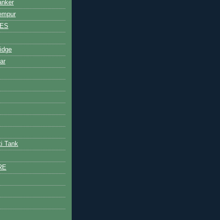
anker
empur
NES
idge
ar
ti Tank
RE