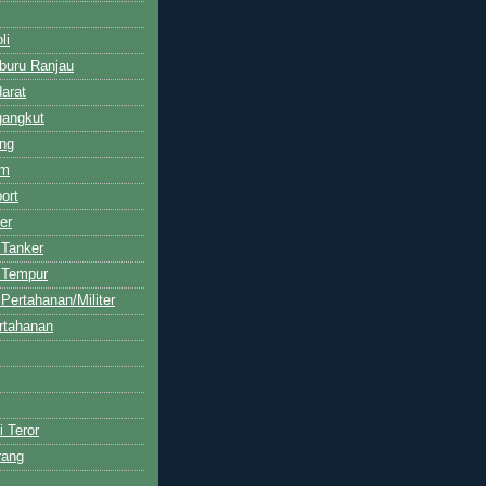
li
buru Ranjau
arat
gangkut
ng
am
ort
er
 Tanker
 Tempur
Pertahanan/Militer
rtahanan
i Teror
rang