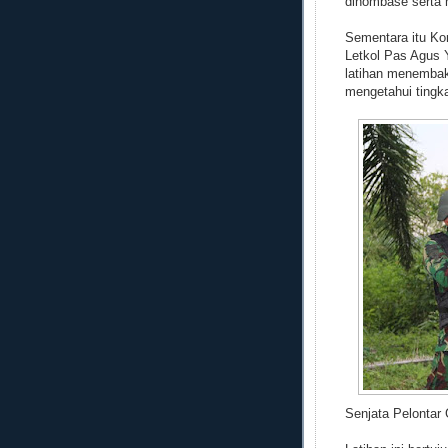
dihombase serta 
Sementara itu K
Letkol Pas Agus 
latihan menembak
mengetahui tingka
Senjata Pelontar 