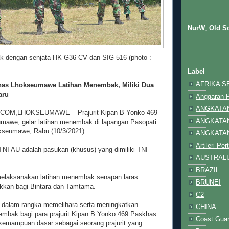
NurW
,
Old So
 dengan senjata HK G36 CV dan SIG 516 (photo :
Label
AFRIKA S
has Lhokseumawe Latihan Menembak, Miliki Dua
aru
Anggaran 
ANGKATA
M,LHOKSEUMAWE – Prajurit Kipan B Yonko 469
ANGKATA
awe, gelar latihan menembak di lapangan Pasopati
kseumawe, Rabu (10/3/2021).
ANGKATA
Artileri Pe
TNI AU adalah pasukan (khusus) yang dimiliki TNI
AUSTRALI
BRAZIL
 melaksanakan latihan menembak senapan laras
BRUNEI
ukkan bagi Bintara dan Tamtama.
C2
t dalam rangka memelihara serta meningkatkan
CHINA
bak bagi para prajurit Kipan B Yonko 469 Paskhas
Coast Gua
emampuan dasar sebagai seorang prajurit yang