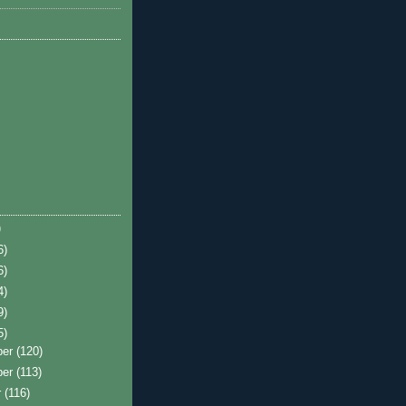
)
6)
6)
4)
9)
5)
ber
(120)
ber
(113)
r
(116)