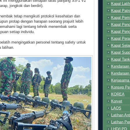
 ini menggunakan senapan laras panjang SS-1 V2
Kapal Latih
arap, jongkok dan berdiri).
Kapal Patro
nembak tetap mengikuti protokol kesehatan dan
Kapal Pem
upun protap dengan harapan seorang prajurit lebih
Kapal Pend
emahami lagi tentang tehnik menembak serta
Kapal Pen
an setiap individu.
Kapal Pera
elatih mengingatkan personel tentang safety untuk
Kapal Sel
latihan.
Kapal Supp
Kapal Tank
Kendaraan
Kendaraan
Kerjasama 
Konsep Pe
KOREA
Korvet
LAOS
Latihan Ant
Latihan Pe
LHD/LPD