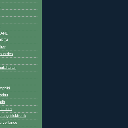
A
R
LAND
OREA
iter
untries
ertahanan
mphibi
ngkut
tih
Pembom
rang Elektronik
rveillance