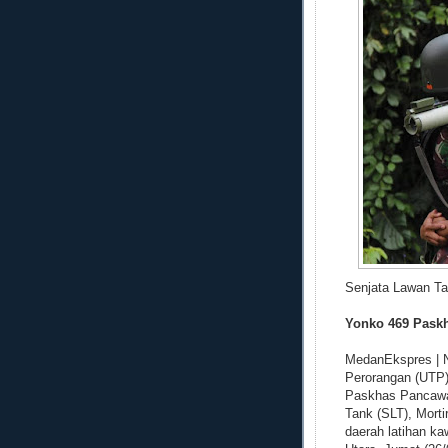
Senjata Lawan Ta
Yonko 469 Pask
MedanEkspres | N
Perorangan (UTP)
Paskhas Pancawa
Tank (SLT), Morti
daerah latihan k