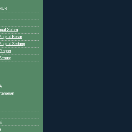
MUR
Y
Kapal Selam
 Angkut Besar
 Angkut Sedang
 Ringan
 Serang
A
ertahanan
t
k