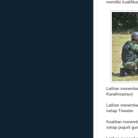
memiliki kualifik
Latihan menembak
KanalInspirasi)
Latihan menembak
setiap Triwulan.
Keahlian menemb
setiap prajurit 