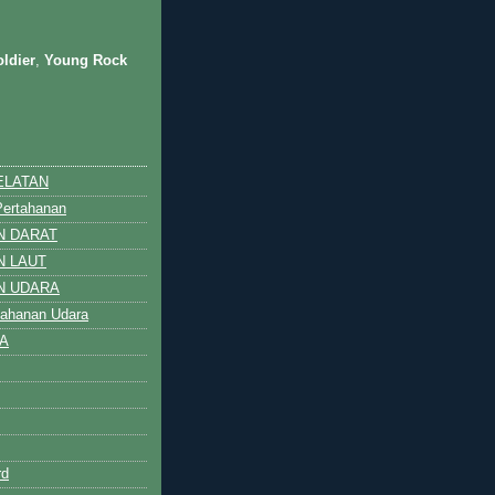
ldier
,
Young Rock
ELATAN
Pertahanan
N DARAT
N LAUT
N UDARA
rtahanan Udara
A
rd