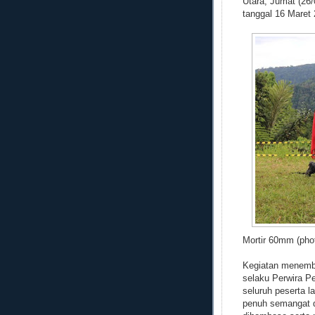
Utara, Jumat (26/
tanggal 16 Maret 
Mortir 60mm (pho
Kegiatan menemba
selaku Perwira P
seluruh peserta 
penuh semangat d