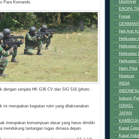
Destroyer
asi Para Komando.
EROPA TI
Fregat
GERMAN
Heli Anti 
Helikopter
Helikopter
Helikopter
Helikopter
Helm Pilot
Howitzer
INDIA
 dengan senjata HK G36 CV dan SIG 516 (photo :
INDONESI
Industri P
ISRAEL
 ini merupakan kegiatan rutin yang dilaksanakan
JAPAN
KAMBOJA
ak merupakan kemampuan dasar yang harus dimiliki
Kapal Cepa
guna mendukung tantangan tugas dimasa depan.
Kapal Indu